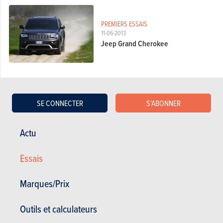
PREMIERS ESSAIS
11-06-2013
Jeep Grand Cherokee
PREMIERS ESSAIS
SE CONNECTER
S'ABONNER
11-07-2012
Jeep Cherokee SRT8
Actu
Essais
ESSAIS COMPARATIFS
22-02-2012
Volkswagen Touareg 3.0 V6 TDI 204,
Marques/Prix
Porsche Cayenne Diesel 211, Range
Rover Sport TDV6 211, Jeep Grand
Outils et calculateurs
Cherokee 3.0 CRD 190, BMW X5 30d
211 et Mercedes ML 250 BlueTec :