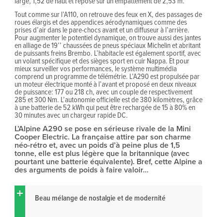
large, 1,52 de haut et repose sur un empattement de 2,53 m.
Tout comme sur l’A110, on retrouve des feux en X, des passages de
roues élargis et des appendices aérodynamiques comme des
prises d’air dans le pare-chocs avant et un diffuseur à l’arrière.
Pour augmenter le potentiel dynamique, on trouve aussi des jantes
en alliage de 19’’ chaussées de pneus spéciaux Michelin et abritant
de puissants freins Brembo. L’habitacle est également sportif, avec
un volant spécifique et des sièges sport en cuir Nappa. Et pour
mieux surveiller vos performances, le système multimédia
comprend un programme de télémétrie. L’A290 est propulsée par
un moteur électrique monté à l’avant et proposé en deux niveaux
de puissance: 177 ou 218 ch, avec un couple de respectivement
285 et 300 Nm. L’autonomie officielle est de 380 kilomètres, grâce
à une batterie de 52 kWh qui peut être rechargée de 15 à 80% en
30 minutes avec un chargeur rapide DC.
L’Alpine A290 se pose en sérieuse rivale de la Mini
Cooper Electric. La française attire par son charme
néo-rétro et, avec un poids d’à peine plus de 1,5
tonne, elle est plus légère que la britannique (avec
pourtant une batterie équivalente). Bref, cette Alpine a
des arguments de poids à faire valoir…
Beau mélange de nostalgie et de modernité