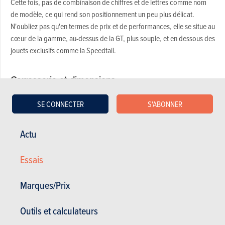
Cette fois, pas de combinaison de chiffres et de lettres comme nom
de modèle, ce qui rend son positionnement un peu plus délicat.
N'oubliez pas qu'en termes de prix et de performances, elle se situe au
cœur de la gamme, au-dessus de la GT, plus souple, et en dessous des
jouets exclusifs comme la Speedtail.
Carrosserie et dimensions
SE CONNECTER
S'ABONNER
Il faut toujours bien observer une McLaren, car à première vue,
elles se ressemblent toutes. Se pourrait-il, d'ailleurs, qu'elles ne
connaissent pas aujourd'hui le même succès commercial que les
Actu
Ferrari ou Lamborghini, plus théâtrales ?
Essais
Cependant, si vous regardez de plus près, vous remarquerez de
merveilleux détails. Comme le fait qu'au-dessus du diffuseur, on
Marques/Prix
peut voir la salle des machines, comme sur les voitures de
course du Mans d'il y a 50 ans. Ou encore les panneaux de
carrosserie en aluminium magnifiquement sculptés, avec leurs
Outils et calculateurs
interstices presque imperceptibles : notez, par exemple, le cadre