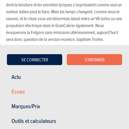
dont la tessiture et les envolées lyriques s’exprimaient comme seul un
moteur italien peut le faire. Mais les temps changent, comme nous le
savons, et le choix vous est désormais laissé entre un V6 turbo ou une
propulsion électrique dans le GranCabrio également. Nous
évoquerons la Folgore sans émissions ultérieurement, aujourd'hui il
sera donc question de la version essence, baptisée Trofeo.
Carrosserie et intérieur
Maserati GranCabrio Trofeo
SE CONNECTER
S'ABONNER
La GranCabrio Trofeo pèse 100 kg de plus que la version
Actu
coupé du même nom, en raison des renforts structurels
apportés au plancher pour compenser l'absence de toit
Essais
porteur. Toutefois, une perte minimale de rigidité est inévitable,
surtout au regard du gabarit de l’engin, et nous ne lui en
Marques/Prix
tiendrons pas rigueur. En outre, le châssis reste suffisamment
précis et, même sous forte charge, la colonne de direction ne
semble pas affectée. En bref : opération réussie.
Outils et calculateurs