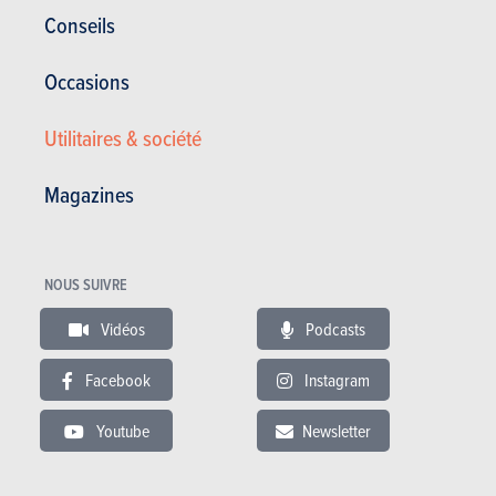
consomme alors entre 6 et 7 l/100 km. Avec les 50 litres du
Conseils
réservoir, cela permet de parcourir encore environ 800 kilomètres
avant de ravitailler.
Occasions
On peut aussi recharger la batterie sur une borne, qu’elle délivre du
Utilitaires & société
courant alternatif (max. 6,6 kW) ou continu (46 kW). Une
technique bien pensée, proposée à un tarif concurrentiel.
Magazines
NOUS SUIVRE
Vidéos
Podcasts
Facebook
Instagram
Youtube
Newsletter