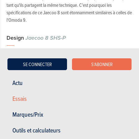
tant qu'ils partagent la même technique. C'est pourquoi les
spécifications de ce Jaecoo 8 sont étonnamment similaires à celles de
l'Omoda 9.
Design
Jaecoo 8 SHS-P
Ceux qui ont déjà lu notre essai de l'Omoda 9 ne seront donc
guère surpris. Du moins, plus tard, lorsque nous aborderons la
SE CONNECTER
S'ABONNER
partie châssis. Comme nous l'avons dit, Jaecoo a été autorisé à
créer son propre design, ce qui permet de bien différencier les
Actu
deux modèles "cousins". Comme la marque nous y a habitués -
voir aussi le Jaecoo 7 - la carte de l'aventure est à nouveau
Essais
tirée. Le 8 parait donc beaucoup plus robuste sur ses roues
que l'Omoda 9. Surtout grâce à la calandre imposante.
Marques/Prix
Outils et calculateurs