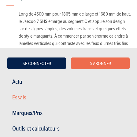
Long de 4500 mm pour 1865 mm de large et 1680 mm de haut,
le Jaecoo 7 SHS émarge au segment C et appuie son design
sur des lignes simples, des volumes francs et quelques effets
de style marquants. À commencer par son énorme calandre à
lamelles verticales qui contraste avec les feux diurnes très fins
dont le motif en damier lui offre une certaine singularité.
Les phares à proprement parler sont sertis dans le bouclier, un
SE CONNECTER
S'ABONNER
peu plus bas, juste au-dessus d’ouïes qui permettent de
rediriger l’air en rideau autour des roues avant. Le profil se
Actu
veut sobre, avec des ailes aux muscles discrets, des poignées
de portes encastrées et un pavillon flottant grâce à des
Essais
montants de pare-brise et de custode noirs. Les jantes à cinq
branches et carénées contribuent à cette impression de fluidité
Marques/Prix
tandis que la pente légère du toit contribue à apporter un
soupçon de dynamisme.
Outils et calculateurs