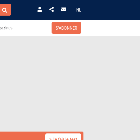
NL
S'ABONNER
azines
> Je fais le test