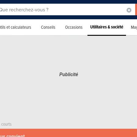
Utilitaires & société
tils et calculateurs
Conseils
Occasions
Mag
 courts
ous convient