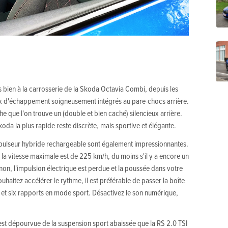
ès bien à la carrosserie de la Skoda Octavia Combi, depuis les
aux d'échappement soigneusement intégrés au pare-chocs arrière.
che que l'on trouve un (double et bien caché) silencieux arrière.
Skoda la plus rapide reste discrète, mais sportive et élégante.
lseur hybride rechargeable sont également impressionnantes.
t la vitesse maximale est de 225 km/h, du moins s'il y a encore un
inon, l'impulsion électrique est perdue et la poussée dans votre
haitez accélérer le rythme, il est préférable de passer la boîte
t six rapports en mode sport. Désactivez le son numérique,
st dépourvue de la suspension sport abaissée que la RS 2.0 TSI