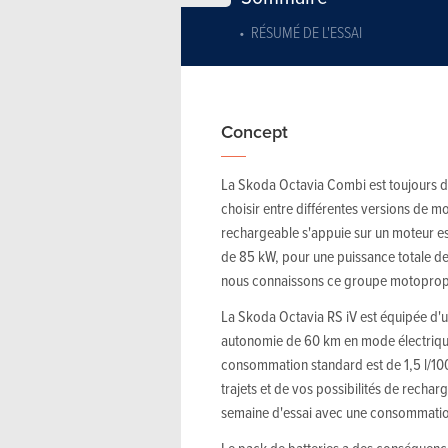
RÉSUMÉ DE L'ESSAI
Concept
La Skoda Octavia Combi est toujours dis
choisir entre différentes versions de mo
rechargeable s'appuie sur un moteur ess
de 85 kW, pour une puissance totale d
nous connaissons ce groupe motopropul
La Skoda Octavia RS iV est équipée d'u
autonomie de 60 km en mode électrique,
consommation standard est de 1,5 l/10
trajets et de vos possibilités de recha
semaine d'essai avec une consommatio
Le pack de batteries a des conséquenc