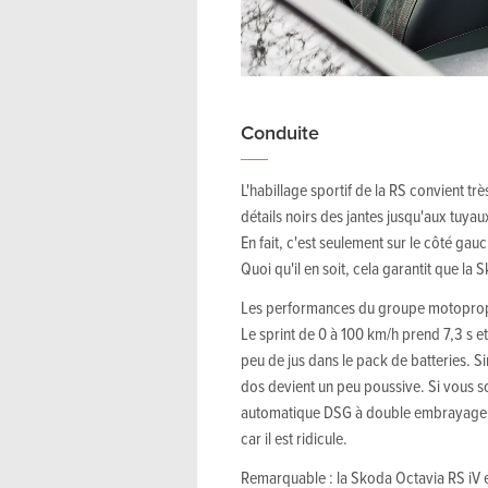
Conduite
L'habillage sportif de la RS convient tr
détails noirs des jantes jusqu'aux tuy
En fait, c'est seulement sur le côté gau
Quoi qu'il en soit, cela garantit que la 
Les performances du groupe motopropu
Le sprint de 0 à 100 km/h prend 7,3 s e
peu de jus dans le pack de batteries. S
dos devient un peu poussive. Si vous sou
automatique DSG à double embrayage e
car il est ridicule.
Remarquable : la Skoda Octavia RS iV e