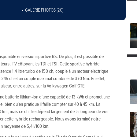
GALERIE PHOTOS (20)
ponible en version sportive RS. De plus, il est possible de
teurs, l'iV côtoyant les TDI et TSI. Cette sportive hybride
ence 1,4 litre turbo de 150 ch, couplé à un moteur électrique
e 245 ch et un couple maximal combiné de 370 Nm. En effet,
seur, entre autres, sur la Volkswagen Golf GTE.
ne batterie lithium-ion d'une capacité de 13 kWh et promet une
 bien qu'en pratique il faille compter sur 40 à 45 km. La
0 km, mais ce chiffre dépend largement de la longueur de vos
rger cette hybride rechargeable. Nous avons terminé notre
n moyenne de 5,4 l/100 km.
es sur le volume du coffre de la Skoda Octavia Combi, qui