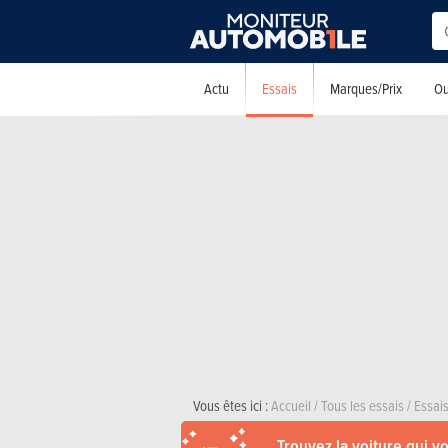
Essais
Actu
Marques/Prix
Ou
Vous êtes ici :
Accueil
/
Tous les essais
/
Essais
Trouvez la voiture qui v