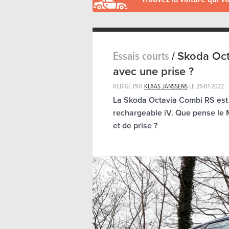
Essais courts
/
Skoda Oct
avec une prise ?
RÉDIGÉ PAR
KLAAS JANSSENS
LE
26-01-2022
La Skoda Octavia Combi RS est 
rechargeable iV. Que pense le 
et de prise ?