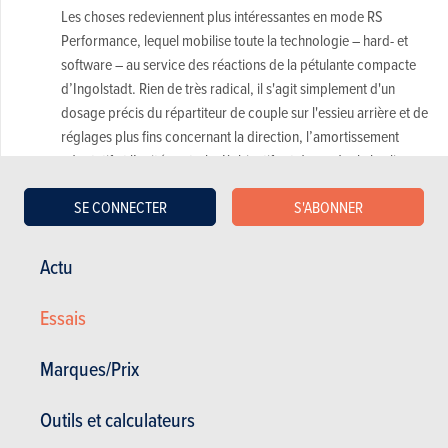
Les choses redeviennent plus intéressantes en mode RS
Performance, lequel mobilise toute la technologie – hard- et
software – au service des réactions de la pétulante compacte
d’Ingolstadt. Rien de très radical, il s'agit simplement d'un
dosage précis du répartiteur de couple sur l'essieu arrière et de
réglages plus fins concernant la direction, l’amortissement
adaptatif et l’unité centrale. L'objectif est de rendre la berline
compacte la plus rapide du Nürburgring plus agile dans les
SE CONNECTER
S'ABONNER
virages.
Actu
Essais
Marques/Prix
Outils et calculateurs