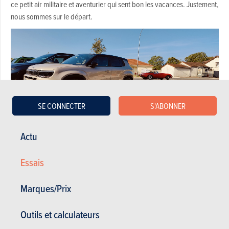
ce petit air militaire et aventurier qui sent bon les vacances. Justement,
nous sommes sur le départ.
SE CONNECTER
S'ABONNER
Actu
Essais
Technologie
Marques/Prix
Cette version e-Hybrid reprend évidemment le 1.2 litre de Stellantis : le
fameux PureTech, ici dans sa troisième génération, avec distribution
Outils et calculateurs
par chaîne, cycle Miller et une suralimentation revue — autant de