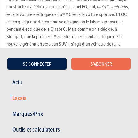
constructeur à l’étoile a donc créé le label EQ, qui,
mutatis mutandis
,
est à la voiture électrique ce qu’AMG est à la voiture sportive. L’EQC
est en quelque sorte, comme sa désignation le laisse supposer, le
pendant électrique de la Classe C. Mais comme on a décidé, à
Stuttgart, que la première Mercedes entièrement électrique de la
nouvelle génération serait un SUV, il s’agit d’un véhicule de taille
moyenne, proche du GLC récemment restylé. L’EQC se pose donc en
concurrent direct des Audi e-tron et Jaguar i-Pace, deux modèles
SE CONNECTER
S'ABONNER
électriques premium déjà sur le marché. Il va de soi que Mercedes
entend aussi croiser le fer avec Tesla. Mais le spécialiste américain de
la voiture électrique ne commercialise pas de SUV de gabarit
Actu
comparable: il ne propose que son modèle 3, enfin disponible en
Europe. Un SUV dérivé est cependant prévu pour plus tard (Tesla
Essais
Model Y).
Marques/Prix
Excellentes performances
Agrément de conduite, confort, silence
Outils et calculateurs
Habitacle assez spacieux et fonctionnel