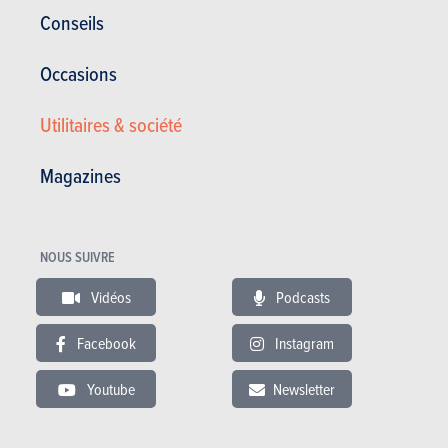
Conseils
Connectivité étendue
Garnissage et finition
Occasions
Utilitaires & société
Prix élevé, options nombreuses et chères
Gare à la claustrophobie, visibilité périphérique
Magazines
Comportement assez pataud, guère sportif
Aides à la conduite trop intrusives
Temps de charge sur courant alternatif
NOUS SUIVRE
Vidéos
Podcasts
Facebook
Instagram
Galerie photos
Youtube
Newsletter
Acheter ce magazine (n° 1714)