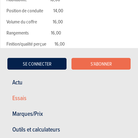
Position de conduite 14,00
Volume du coffre 16,00
Rangements 16,00
Finition/qualité perçue 16,00
Moyenne/20 16,00
SE CONNECTER
S'ABONNER
Actu
LA TECHNO
Essais
Ergonomie générale 14,00
Qualité du GPS 13,00
Marques/Prix
Degré de connectivité 14,00
Outils et calculateurs
Sécurité de série 17,00