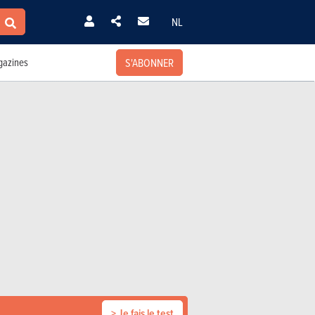
NL
S'ABONNER
azines
> Je fais le test