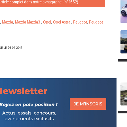
article complet dans notre e-magazine. (n° 1652)
,
Mazda
,
Mazda Mazda3
,
Opel
,
Opel Astra
,
Peugeot
,
Peugeot
NE LE
26-04-2017