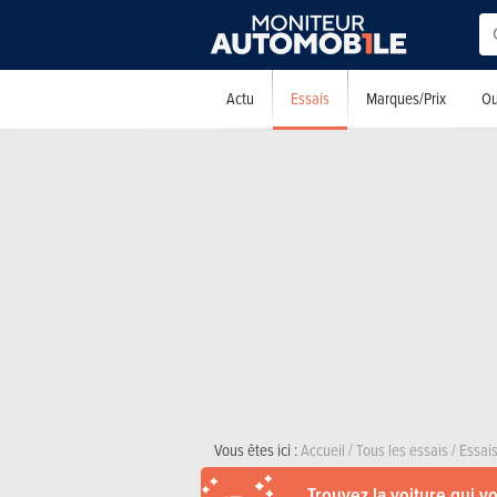
Essais
Actu
Marques/Prix
Ou
Vous êtes ici :
Accueil
/
Tous les essais
/
Essai
Trouvez la voiture qui v