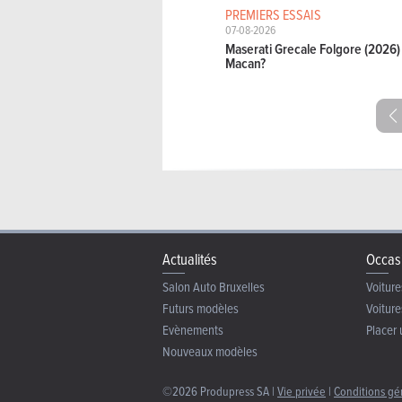
PREMIERS ESSAIS
07-08-2026
Maserati Grecale Folgore (2026) 
Macan?
Actualités
Occas
Salon Auto Bruxelles
Voiture
Futurs modèles
Voiture
Evènements
Placer 
Nouveaux modèles
©2026 Produpress SA |
Vie privée
|
Conditions gé