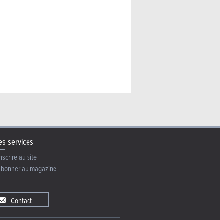
ider (2026) – La même en
s services
nscrire au site
abonner au magazine
Contact