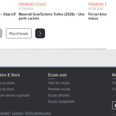
PREMIERS ESSAIS
PREMIERS ESSAIS
07-08-2026
05-08-2026
– Objectif
Maserati GranTurismo Trofeo (2026) – Une
Ferrari Amalfi Sp
perle cachée
mieux
Plus d'essais
ions & Stock
Essais auto
Me
s occasion
Tous les essais
S'i
s de stock
Premiers essais
S'
une annonce gratuite
Essais détaillés
Essais comparatifs
nérales
|
Cookies
|
Droits intellectuels