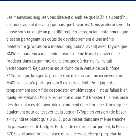
Les mauvaises langues vous diraient d’emblée que la Z4 a aujourd’hui
au moins autant de sang japonais que bavarois! Nous préférons voir la
chose sous un angle un peu différent. En se rappelant notamment que
c’est en partageant les coûts de développement d’une même
plateforme (propulsion à moteur longitudinal avant) avec Toyota que
BMW est parvenu à maintenir – osons même le mot «sauver» – le
roadster dans sa gamme, à une époque où rien ne l’y invitait
véritablement. Réjouissons-nous donc de la venue de ce binôme
Z4/Supra qui, lorsque la première se décline comme ici en version
M40i, va jusqu’à partager son 6 cylindres. Soit. Pour juger du
tempérament sportif de ce roadster emblématique, il nous fallait bien
quelques étalons. D’où la réquisition d’une 718 Boxster T, la plus pure
des deux places découvrable du moment chez Porsche. Convoquée
également pour ce test vérité, la Jaguar F-Type en version «de base»…
à 4 cylindres plutôt qu’à 6 ou 8, pour rester dans une même tranche
de puissance et de budget. Partant de ce dernier argument, la Nissan
370Z avait aussi toute sa place dans cet essai, elle qui perpétue la