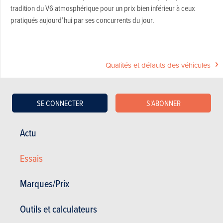
tradition du V6 atmosphérique pour un prix bien inférieur à ceux
pratiqués aujourd’hui par ses concurrents du jour.
Qualités et défauts des véhicules
Acheter ce magazine (n° 1709)
SE CONNECTER
S'ABONNER
Actu
Dans cet article :
BMW
,
BMW Z4
,
Jaguar
,
Jaguar F-Type
,
Nissan
,
Nissan 370Z
,
Porsche
,
Porsche 718
Essais
VIDÉO
Marques/Prix
Dernière vidéo recommandée
Outils et calculateurs