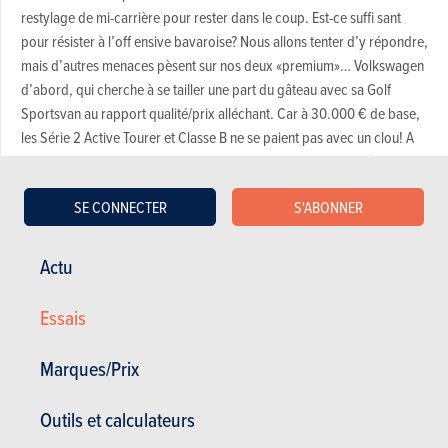
restylage de mi-carrière pour rester dans le coup. Est-ce suffi sant
pour résister à l’off ensive bavaroise? Nous allons tenter d’y répondre,
mais d’autres menaces pèsent sur nos deux «premium»… Volkswagen
d’abord, qui cherche à se tailler une part du gâteau avec sa Golf
Sportsvan au rapport qualité/prix alléchant. Car à 30.000 € de base,
les Série 2 Active Tourer et Classe B ne se paient pas avec un clou! A
ce tarif, on est en droit de se demander s’il n’est pas plus intéressant
d’opter pour un vrai grand monospace, plus spacieux et habitable.
SE CONNECTER
S'ABONNER
C’est la question que nous nous sommes posée. Pour que la joute se
cantonne dans les frontières allemandes, c’est l’Opel Zafira Tourer qui
jouera les outsiders. S’il ne profi te pas du label «premium», il off re
Actu
jusqu’à 7 places, un équipement riche et un 2 litres de 170 ch pour
environ 30.000 €, soit le prix d’attaque de nos «premium»! L’actualité
Essais
du groupe Opel fait que ce dernier n’était plus disponible en parc
presse. C’est donc le nouveau 1.6 CDTI de 136 ch qui offi ciera à la
Marques/Prix
place. Il est plus petit… mais costaud! Autant que le plus gros cube de
Mercedes, le 2.1 litres 136 ch de notre B 200 CDI. Elle est ici fournie
Outils et calculateurs
avec la transmission intégrale 4MATIC, systématiquement associée à