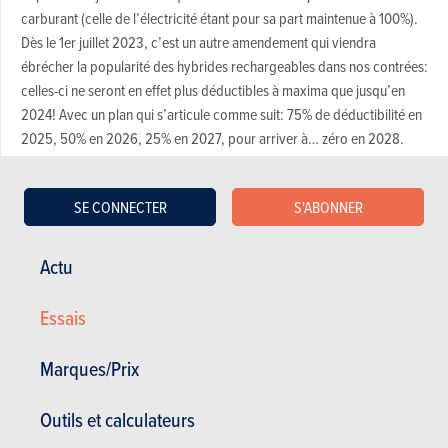
carburant (celle de l’électricité étant pour sa part maintenue à 100%).
Dès le 1er juillet 2023, c’est un autre amendement qui viendra
ébrécher la popularité des hybrides rechargeables dans nos contrées:
celles-ci ne seront en effet plus déductibles à maxima que jusqu’en
2024! Avec un plan qui s’articule comme suit: 75% de déductibilité en
2025, 50% en 2026, 25% en 2027, pour arriver à… zéro en 2028.
Date à laquelle seuls les véhicules 100% électriques seront encore
déductibles. Notez que les hybrides rechargeables commandées
SE CONNECTER
S'ABONNER
(même si elles ne sont pas forcément livrées) avant juillet bénéficieront
toujours de la déductibilité à 100%, sans limite de temps… Grosse
pression, donc, dans les mois à venir pour les concessionnaires qui
Actu
devront soit gérer les commandes en urgence, soit apurer les stocks
avant la date fatidique.
Essais
Photos: Jonathan Godin
Marques/Prix
Outils et calculateurs
Qualités et défauts des véhicules